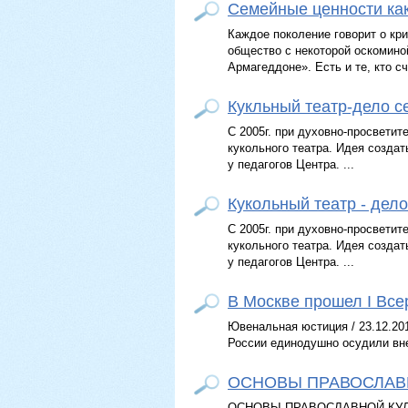
Семейные ценности ка
Каждое поколение говорит о кри
общество с некоторой оскомин
Армагеддоне». Есть и те, кто счи
Кукльный театр-дело с
С 2005г. при духовно-просвети
кукольного театра. Идея создат
у педагогов Центра. ...
Кукольный театр - дел
С 2005г. при духовно-просвети
кукольного театра. Идея создат
у педагогов Центра. ...
В Москве прошел I Все
Ювенальная юстиция / 23.12.201
России единодушно осудили вне
ОСНОВЫ ПРАВОСЛАВН
ОСНОВЫ ПРАВОСЛАВНОЙ КУЛЬ