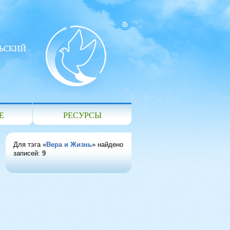
Е
РЕСУРСЫ
Для тэга «
Вера и Жизнь
» найдено
записей:
9