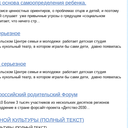
к основа самоопределения ребенка.
зисе ценностных ориентиров, о проблемах отцов и детей, и поэтому
ой слушает уже привычные угрозы о грядущем «социальном
тает, что ничего стр...
ерьезное
тельском Центре семьи и молодежи работает детская студия
ь кукольный театр, в котором играли бы сами дети, давно появилась
о серьезное
тельском Центре семьи и молодежи работает детская студия
ь кукольный театр, в котором играли бы сами дети, давно появилась
российский родительский Форум
0 Более 3 тысяч участников из нескольких десятков регионов
дрение в стране форсайт-проекта «Детство-2030...
ОЙ КУЛЬТУРЫ (ПОЛНЫЙ ТЕКСТ)
ТУРЫ (ПОЛНЫЙ ТЕКСТ)...