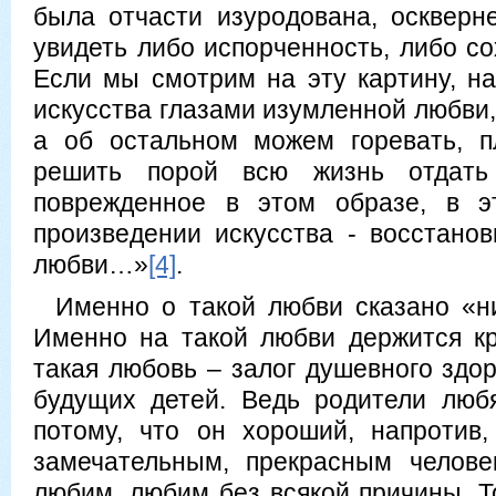
была отчасти изуродована, осквер
увидеть либо испорченность, либо с
Если мы смотрим на эту картину, н
искусства глазами изумленной любви,
а об остальном можем горевать, 
решить порой всю жизнь отдать
поврежденное в этом образе, в э
произведении искусства - восстанов
любви…»
[4]
.
Именно о такой любви сказано «ни
Именно на такой любви держится к
такая любовь – залог душевного здо
будущих детей. Ведь родители люб
потому, что он хороший, напротив
замечательным, прекрасным челов
любим, любим без всякой причины. 