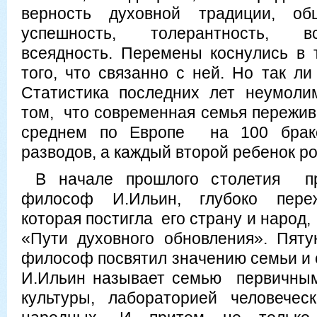
верность духовной традиции, о
успешность, толерантность, в
всеядность. Перемены коснулись в 
того, что связанно с ней. Но так л
Статистика последних лет неумоли
том, что современная семья пережив
среднем по Европе на 100 брако
разводов, а каждый второй ребенок ро
В начале прошлого столетия пр
философ И.Ильин, глубоко пере
которая постигла его страну и наро
«Пути духовного обновления». Пяту
философ посвятил значению семьи и 
И.Ильин называет семью первичным
культуры, лабораторией человечес