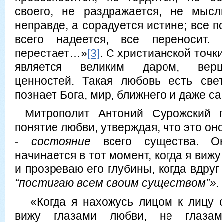
своего, не раздражается, не мысл
неправде, а сорадуется истине; все п
всего надеется, все переносит.
перестает…»
[3]
. С христианской точк
является великим даром, верш
ценностей. Такая любовь есть све
познает Бога, мир, ближнего и даже са
Митрополит Антоний Сурожский 
понятие любви, утверждая, что это оно
-
состояние
всего существа. Он
начинается в тот момент, когда я виж
и прозреваю его глубины, когда вдруг
“постигаю всем своим существом”».
«Когда я нахожусь лицом к лицу с
вижу глазами любви, не глазам