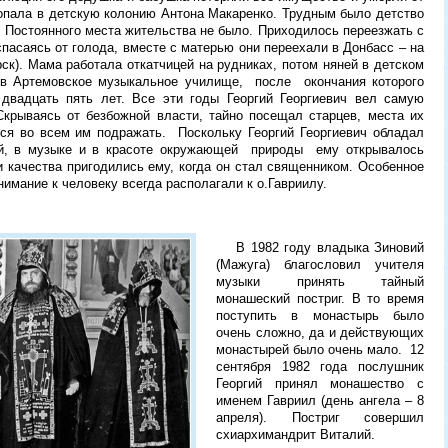
попала в детскую колонию Антона Макаренко. Трудным было детство
. Постоянного места жительства не было. Приходилось переезжать с
спасаясь от голода, вместе с матерью они переехали в Донбасс – на
ск). Мама работала откатчицей на рудниках, потом няней в детском
л в Артемовское музыкальное училище, после окончания которого
двадцать пять лет. Все эти годы Георгий Георгиевич вел самую
крываясь от безбожной власти, тайно посещал старцев, места их
лся во всем им подражать. Поскольку Георгий Георгиевич обладал
той, в музыке и в красоте окружающей природы ему открывалось
 качества пригодились ему, когда он стал священником. Особенное
внимание к человеку всегда располагали к о.Гавриилу.
В 1982 году владыка Зиновий
(Мажуга) благословил учителя
музыки принять тайный
монашеский постриг. В то время
поступить в монастырь было
очень сложно, да и действующих
монастырей было очень мало. 12
сентября 1982 года послушник
Георгий принял монашество с
именем Гавриил (день ангела – 8
апреля). Постриг совершил
схиархимандрит Виталий.