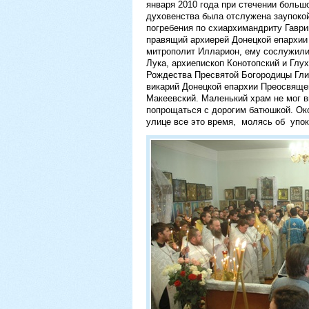
января 2010 года при стечении боль
духовенства была отслужена заупокой
погребения по схиархимандриту Гавр
правящий архиерей Донецкой епархи
митрополит Илларион, ему сослужил
Лука, архиепископ Конотопский и Глу
Рождества Пресвятой Богородицы Гли
викарий Донецкой епархии Преосвяще
Макеевский. Маленький храм не мог 
попрощаться с дорогим батюшкой. Ок
улице все это время, молясь об упок