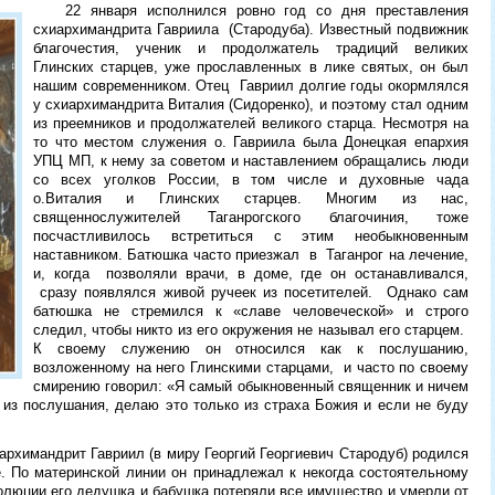
22 января исполнился ровно год со дня преставления
схиархимандрита Гавриила (Стародуба). Известный подвижник
благочестия, ученик и продолжатель традиций великих
Глинских старцев, уже прославленных в лике святых, он был
нашим современником. Отец Гавриил долгие годы окормлялся
у схиархимандрита Виталия (Сидоренко), и поэтому стал одним
из преемников и продолжателей великого старца. Несмотря на
то что местом служения о. Гавриила была Донецкая епархия
УПЦ МП, к нему за советом и наставлением обращались люди
со всех уголков России, в том числе и духовные чада
о.Виталия и Глинских старцев. Многим из нас,
священнослужителей Таганрогского благочиния, тоже
посчастливилось встретиться с этим необыкновенным
наставником. Батюшка часто приезжал в Таганрог на лечение,
и, когда позволяли врачи, в доме, где он останавливался,
сразу появлялся живой ручеек из посетителей. Однако сам
батюшка не стремился к «славе человеческой» и строго
следил, чтобы никто из его окружения не называл его старцем.
К своему служению он относился как к послушанию,
возложенному на него Глинскими старцами, и часто по своему
смирению говорил: «Я самый обыкновенный священник и ничем
из послушания, делаю это только из страха Божия и если не буду
иархимандрит Гавриил (в миру Георгий Георгиевич Стародуб) родился
е. По материнской линии он принадлежал к некогда состоятельному
олюции его дедушка и бабушка потеряли все имущество и умерли от