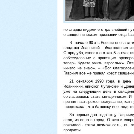
но старцы видели его дальнейший пут
о священническом призвании отца Га
В начале 90-х в России снова ста
владыка Иоанникий – благословил ис
Стародуба, известного как благочест
собеседование с правящим архиерее
теперь будете учить взрослых». От
ничего не знаю». – «Бог благослов
Гавриил все же принял крест священн
21 сентября 1990 года, в день
Иоанникий, епископ Луганский и Доне
уже на следующий день в священн
согласившись стать священником. И
принял пастырское послушание, как п
предсказал, что батюшку впоследстви
За первые два года отцу Гавриил
село, из села в город. О жизни совр
появилась такая возможность, он 
продукты.