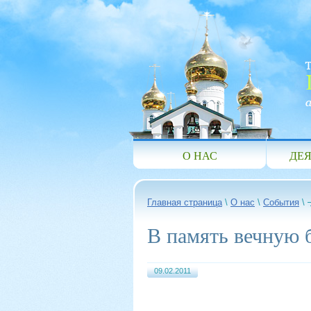
О НАС
ДЕЯ
Главная страница
\
О нас
\
События
\
В память вечную б
09.02.2011