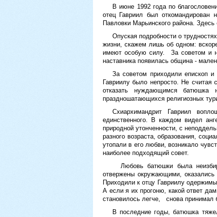
В июне 1992 года по благословен
отец Гавриил был откомандирован н
Павловки Марьинского района. Здесь 
Опуская подробности о трудностях
жизни, скажем лишь об одном: вскор
имеют особую силу. За советом и н
наставника появилась община - мален
За советом приходили епископ и 
Гавриилу было непросто. Не считая 
отказать нуждающимся батюшка н
праздношатающихся религиозных турис
Схиархимандрит Гавриил вопл
единственного. В каждом видел анг
природной утонченности, с неподдель
разного возраста, образования, соци
утопали в его любви, возникало чувст
наиболее подходящий совет.
Любовь батюшки была неизбира
отвержены окружающими, оказались н
Приходили к отцу Гавриилу одержимые
А если я их прогоню, какой ответ да
становилось легче, снова принимал 
В последние годы, батюшка тяже