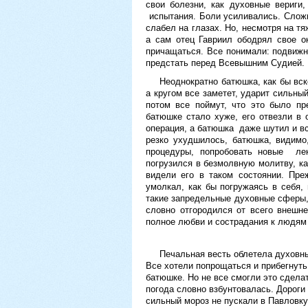
свои болезни, как духовные вериги
испытания. Боли усиливались. Слож
слабел на глазах. Но, несмотря на т
а сам отец Гавриил ободрял свое о
причащаться. Все понимали: подвижн
предстать перед Всевышним Судией.
Неоднократно батюшка, как бы вс
а кругом все заметет, ударит сильны
потом все поймут, что это было пр
батюшке стало хуже, его отвезли в
операция, а батюшка даже шутил и вс
резко ухудшилось, батюшка, видимо
процедуры, попробовать новые лек
погрузился в безмолвную молитву, к
видели его в таком состоянии. Пре
умолкал, как бы погружаясь в себя, 
такие запредельные духовные сферы,
словно отгородился от всего внешн
полное любви и сострадания к людя
Печальная весть облетела духовны
Все хотели попрощаться и прибегнуть
батюшке. Но не все смогли это сделат
погода словно взбунтовалась. Дороги
сильный мороз не пускали в Павловку.