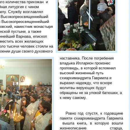
шого количества прихожан и
ная литургия с чином
иилу. Службу возглавлял
и Высокопреосвященнейший
и Высокопреосвященнейший
ховский, наместник монастыря
нской пустыни, а также
ннейший Варнава, епископ
вместить всех желающих
оло тысячи человек стояли на
оении души своего духовного
наставника. После погребения
владыка Илларион произнес
проповедь, в которой вспомнил
высокий жизненный путь
схиархимандрита Гавриила и
выразил надежду, что вскоре
молитвы верующих будут
обращены не за упокой батюшки, а
к нему самому.
Ровно год спустя, к годовщине
памяти схиархимандрита Гавриила
вышла книга, в которую вошли
жизнеописание старца,