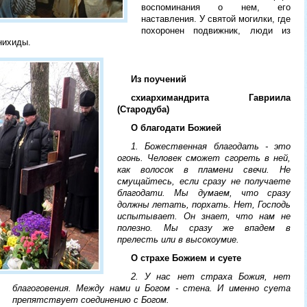
воспоминания о нем, его
наставления. У святой могилки, где
похоронен подвижник, люди из
нихиды.
Из поучений
схиархимандрита Гавриила
(Стародуба)
О благодати Божией
1. Божественная благодать - это
огонь. Человек сможет сгореть в ней,
как волосок в пламени свечи. Не
смущайтесь, если сразу не получаете
благодати. Мы думаем, что сразу
должны летать, порхать. Нет, Господь
испытывает. Он знает, что нам не
полезно. Мы сразу же впадем в
прелесть или в высокоумие.
О страхе Божием и суете
2. У нас нет страха Божия, нет
благоговения. Между нами и Богом - стена. И именно суета
препятствует соединению с Богом.