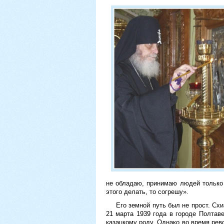
не обладаю, принимаю людей только 
этого делать, то согрешу».
Его земной путь был не прост. Сх
21 марта 1939 года в городе Полтав
казацкому роду. Однако во время рев