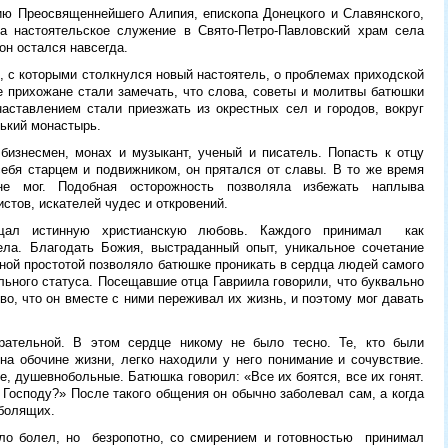
ию Преосвященнейшего Алипия, епископа Донецкого и Славянского,
а настоятельское служение в Свято-Петро-Павловский храм села
он остался навсегда.
, с которыми столкнулся новый настоятель, о проблемах приходской
е прихожане стали замечать, что слова, советы и молитвы батюшки
аставлением стали приезжать из окрестных сел и городов, вокруг
ький монастырь.
бизнесмен, монах и музыкант, ученый и писатель. Попасть к отцу
себя старцем и подвижником, он прятался от славы. В то же время
е мог. Подобная осторожность позволяла избежать наплыва
тов, искателей чудес и откровений.
ощал истинную христианскую любовь. Каждого принимал как
ела. Благодать Божия, выстраданный опыт, уникальное сочетание
ной простотой позволяло батюшке проникать в сердца людей самого
ального статуса. Посещавшие отца Гавриила говорили, что буквально
во, что он вместе с ними переживал их жизнь, и поэтому мог давать
тельной. В этом сердце никому не было тесно. Те, кто были
а обочине жизни, легко находили у него понимание и сочувствие.
, душевнобольные. Батюшка говорил: «Все их боятся, все их гонят.
м Господу?» После такого общения он обычно заболевал сам, а когда
болящих.
ло болел, но безропотно, со смирением и готовностью принимал