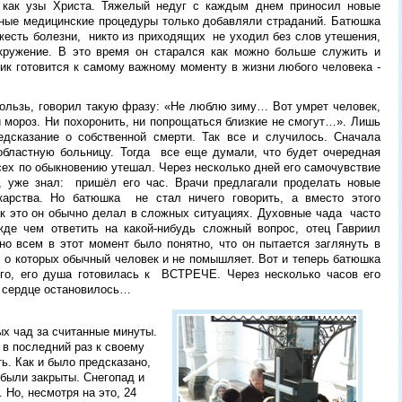
, как узы Христа. Тяжелый недуг с каждым днем приносил новые
ные медицинские процедуры только добавляли страданий. Батюшка
яжесть болезни, никто из приходящих не уходил без слов утешения,
кружение. В это время он старался как можно больше служить и
ик готовится к самому важному моменту в жизни любого человека -
кользь, говорил такую фразу: «Не люблю зиму… Вот умрет человек,
й мороз. Ни похоронить, ни попрощаться близкие не смогут…». Лишь
едсказание о собственной смерти. Так все и случилось. Сначала
 областную больницу. Тогда все еще думали, что будет очередная
ех по обыкновению утешал. Через несколько дней его самочувствие
, уже знал: пришёл его час. Врачи предлагали проделать новые
арства. Но батюшка не стал ничего говорить, а вместо этого
ак это он обычно делал в сложных ситуациях. Духовные чада часто
жде чем ответить на какой-нибудь сложный вопрос, отец Гавриил
но всем в этот момент было понятно, что он пытается заглянуть в
 о которых обычный человек и не помышляет. Вот и теперь батюшка
его, его душа готовилась к ВСТРЕЧЕ. Через несколько часов его
м сердце остановилось…
х чад за считанные минуты.
 в последний раз к своему
ь. Как и было предсказано,
 были закрыты. Снегопад и
 Но, несмотря на это, 24