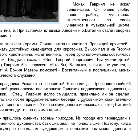
Монах Гавриил не искал
священства. Он очень любил
свою работу, чувствовал
ответственность за своих
учеников в музыкальной школе,
ь иначе. При встречах владыка Зиновий и о.Виталий стали говорить
вриила.
ли открывать храмы. Священников не хватало. Правящий архиерей –
кать достойных кандидатов для хиротонии. Выбор пал и на Георгия
ивого христианина, молитвенника. Перед рукоположением состоялась
м. Владыка сказал: «Все, Георгий Георгиевич. Вы учили детей,
ец Гавриил был поражен: «Что Вы, Владыко, я нигде не учился, я
ит! А Божия Матерь поможет!» Воспитанный в послушании, монах
ического служения.
 праздника Рождества Пресвятой Богородицы, Преосвященнейший
цкий, рукоположил воспитанника Глинских подвижников в диаконы, а
ики. Отец Гавриил долго смущался, правильно ли он сделал,
 только после продолжительной беседы с духовником окончательно
уть своего спасения. Утешая смущенного иеромонаха, отец Виталий
и возведут в сан архимандрита.
у пришлось сменить восемь приходов. Из города его переводили в
еменного духовенства батюшка знал не понаслышке. Поэтому, когда
регулярно передавал нуждающимся сельским пастырям деньги и