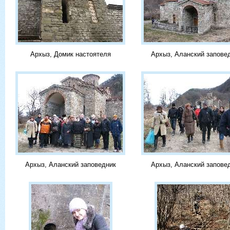
Архыз, Домик настоятеля
Архыз, Аланский запове
Архыз, Аланский заповедник
Архыз, Аланский запове