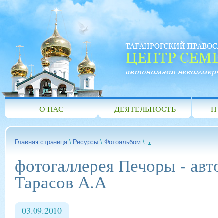
О НАС
ДЕЯТЕЛЬНОСТЬ
П
Главная страница
\
Ресурсы
\
Фотоальбом
\
фотогаллерея Печоры - авт
Тарасов А.А
03.09.2010