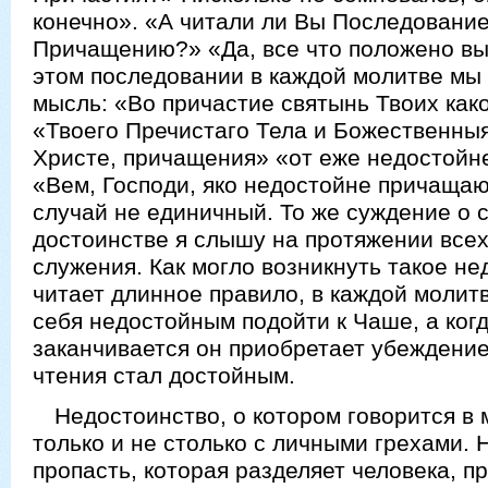
конечно». «А читали ли Вы Последование
Причащению?» «Да, все что положено выч
этом последовании в каждой молитве мы 
мысль: «Во причастие святынь Твоих как
«Твоего Пречистаго Тела и Божественныя
Христе, причащения» «от еже недостойн
«Вем, Господи, яко недостойне причащаюся
случай не единичный. То же суждение о 
достоинстве я слышу на протяжении всех
служения. Как могло возникнуть такое н
читает длинное правило, в каждой молит
себя недостойным подойти к Чаше, а ког
заканчивается он приобретает убеждение,
чтения стал достойным.
Недостоинство, о котором говорится в 
только и не столько с личными грехами. 
пропасть, которая разделяет человека, п