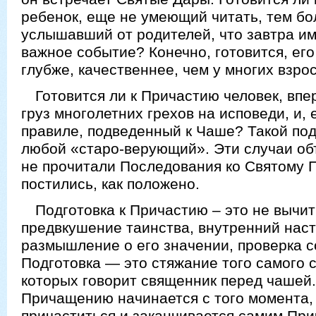
ребенок, еще не умеющий читать, тем бол
услышавший от родителей, что завтра им
важное событие? Конечно, готовится, его
глубже, качественнее, чем у многих взро
Готовится ли к Причастию человек, вп
груз многолетних грехов на исповеди, и, 
правиле, подведенный к Чаше? Такой под
любой «старо-верующий». Эти случаи объ
не прочитали Последования ко Святому 
постились, как положено.
Подготовка к Причастию – это не вычит
предвкушение таинства, внутренний нас
размышление о его значении, проверка с
Подготовка — это стяжание того самого с
которых говорит священник перед чашей.
Причащению начинается с того момента, 
причаститься и заканчивается самим При