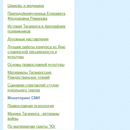
Церковь и медицина
Преподобномученица Елизавета
Феодоровна Романова
История Таганрога в биографиях
подвижников
Духовные наставления
Лучшие работы конкурса ко Дню
славянской письменности и
культуры
Основы православной культуры
Материалы Таганрогских
Рождественских чтений
Сценарии спектаклей студии
кукольного театра
Мониторинг СМИ
Православная психология
Медики Таганрога - ветераны
войны
По материалам газеты "Юг