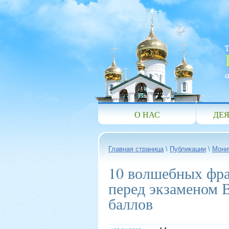
О НАС
ДЕЯ
Главная страница
\
Публикации
\
Мони
10 волшебных фра
перед экзаменом 
баллов