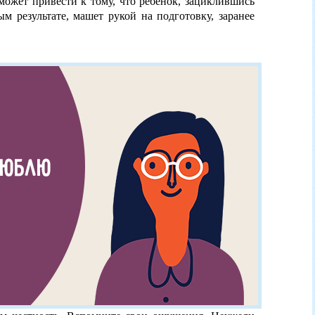
может привести к тому, что ребёнок, зациклившись
 результате, машет рукой на подготовку, заранее