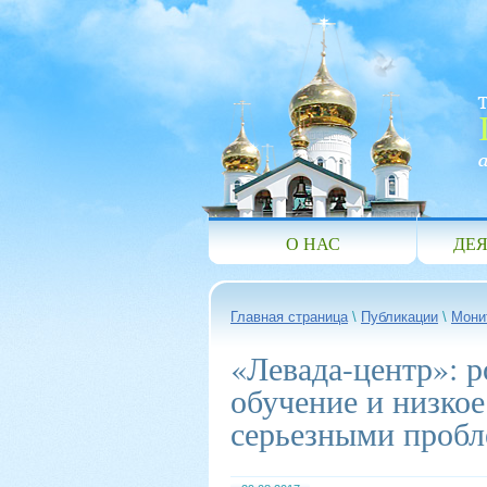
О НАС
ДЕЯ
Главная страница
\
Публикации
\
Мони
«Левада-центр»: р
обучение и низкое
серьезными проб