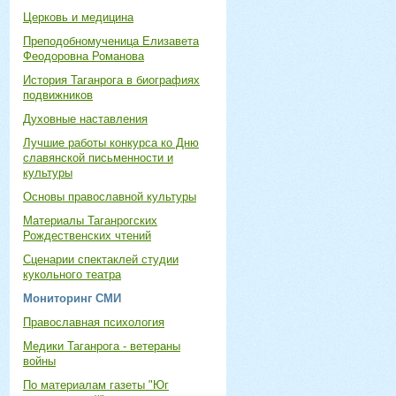
Церковь и медицина
Преподобномученица Елизавета
Феодоровна Романова
История Таганрога в биографиях
подвижников
Духовные наставления
Лучшие работы конкурса ко Дню
славянской письменности и
культуры
Основы православной культуры
Материалы Таганрогских
Рождественских чтений
Сценарии спектаклей студии
кукольного театра
Мониторинг СМИ
Православная психология
Медики Таганрога - ветераны
войны
По материалам газеты "Юг