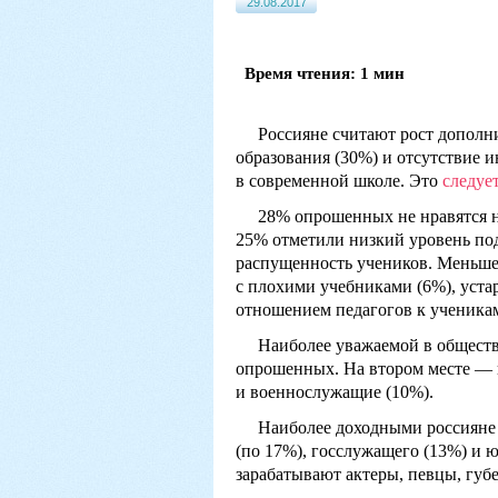
29.08.2017
Время чтения: 1 мин
Россияне считают рост дополни
образования (30%) и отсутствие 
в современной школе. Это
следуе
28% опрошенных не нравятся 
25% отметили низкий уровень под
распущенность учеников. Меньше 
с плохими учебниками (6%), уста
отношением педагогов к ученикам
Наиболее уважаемой в обществ
опрошенных. На втором месте — 
и военнослужащие (10%).
Наиболее доходными россияне 
(по 17%), госслужащего (13%) и 
зарабатывают актеры, певцы, губ