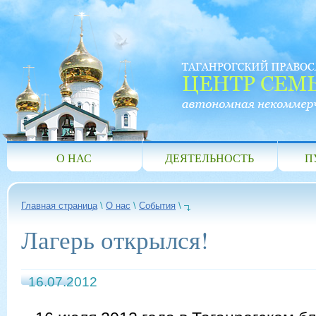
О НАС
ДЕЯТЕЛЬНОСТЬ
П
Главная страница
\
О нас
\
События
\
Лагерь открылся!
16.07.2012