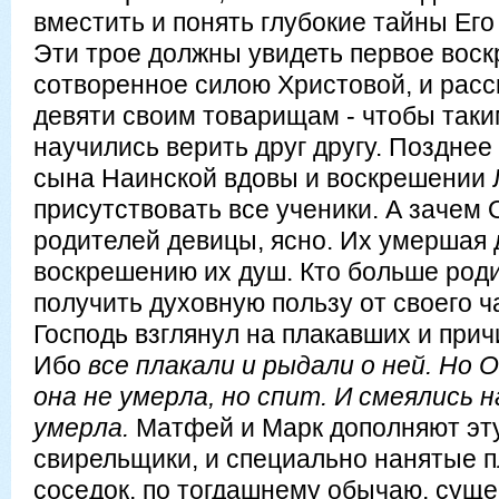
вместить и понять глубокие тайны Его
Эти трое должны увидеть первое вос
сотворенное силою Христовой, и рас
девяти своим товарищам - чтобы таки
научились верить друг другу. Позднее
сына Наинской вдовы и воскрешении Л
присутствовать все ученики. А зачем 
родителей девицы, ясно. Их умершая
воскрешению их душ. Кто больше род
получить духовную пользу от своего ч
Господь взглянул на плакавших и при
Ибо
все плакали и рыдали о ней. Но О
она не умерла, но спит. И смеялись н
умерла.
Матфей и Марк дополняют эту 
свирельщики, и специально нанятые 
соседок, по тогдашнему обычаю, сущ