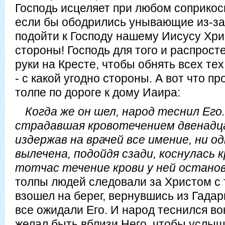
Господь исцеляет при любом соприкос
если бы ободрились унывающие из-за т
подойти к Господу нашему Иисусу Хри
стороны! Господь для того и распрос
руки на Кресте, чтобы обнять всех тех
- с какой угодно стороны. А вот что п
толпе по дороге к дому Иаира:
Когда же он шел, народ теснил Его
страдавшая кровотечением двенадц
издержав на врачей все имение, ни о
вылечена, подойдя сзади, коснулась к
тотчас течение крови у ней останов
толпы людей следовали за Христом с т
взошел на берег, вернувшись из Гадар
все ожидали Его. И народ теснился во
желал быть вблизи Него, чтобы услы