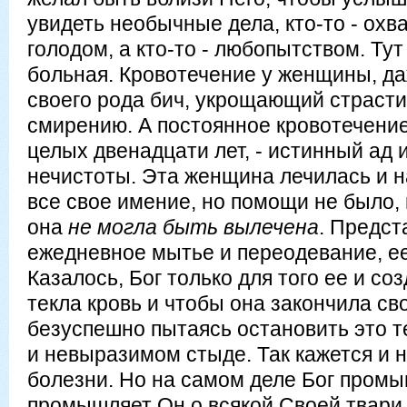
увидеть необычные дела, кто-то - ох
голодом, а кто-то - любопытством. Тут
больная. Кровотечение у женщины, да
своего рода бич, укрощающий страсти
смирению. А постоянное кровотечение
целых двенадцати лет, - истинный ад и
нечистоты. Эта женщина лечилась и 
все свое имение, но помощи не было, 
она
не могла быть вылечена
. Предст
ежедневное мытье и переодевание, ее 
Казалось, Бог только для того ее и со
текла кровь и чтобы она закончила св
безуспешно пытаясь остановить это те
и невыразимом стыде. Так кажется и 
болезни. Но на самом деле Бог промыш
промышляет Он о всякой Своей твари.