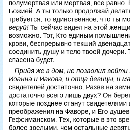
полумертвая или мертвая, все равно. 
Божией. А ты только продолжай делать
требуется, то единственное, что ты 
веруй!
Ты сейчас видел на этой женщин
возможно. Тот, Кто единым помышлен
крови, беспрерывно текший двенадцат
соединить душу и тело твоей дочери. 
спасена будет.
Придя же в дом, не позволил войти
Иоанна и Иакова, и отца девицы, и м
свидетелей достаточно. Разве на зем
достаточно всего лишь двух? Он берет
которые позднее станут свидетелями 
преображения на Фаворе, и Его душев
Гефсиманском. Тех, которые в это вр
более зрелыми, чем остальные девять