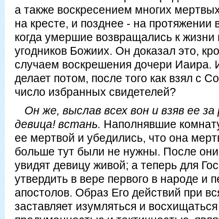
а также воскресением многих мертвых
на кресте, и позднее - на протяжении 
когда умершие возвращались к жизни
угодников Божиих. Он доказал это, кро
случаем воскрешения дочери Иаира. И
делает потом, после того как взял с 
число избранных свидетелей?
Он же, выслав всех вон и взяв ее за 
девица! встань.
Наполнявшие комнату
ее мертвой и убедились, что она мерт
больше тут были не нужны. После они
увидят девицу живой; а теперь для Гос
утвердить в вере первого в народе и 
апостолов. Образ Его действий при в
заставляет изумляться и восхищатьс