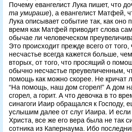
Почему евангелист Лука пишет, что до
та умираше
), а евангелист Матфей, 
Лука описывает событие так, как оно 
время как Матфей приводит слова са
обычае ли человеческом преувеличив
Это происходит прежде всего от того,
несчастье всегда кажется больше, чем 
вторых, от того, что просящий о помо
обычно несчастье преувеличенным, ч
помощь как можно скорее. Не кричат л
“На помощь, наш дом сгорел!” А дом н
сгорел, а горит. А что девочка в то вр
синагоги Иаир обращался к Господу, 
услышим далее от слуг Иаира. И если
Христа, все же его вера была не так с
сотника из Капернаума. Ибо последни