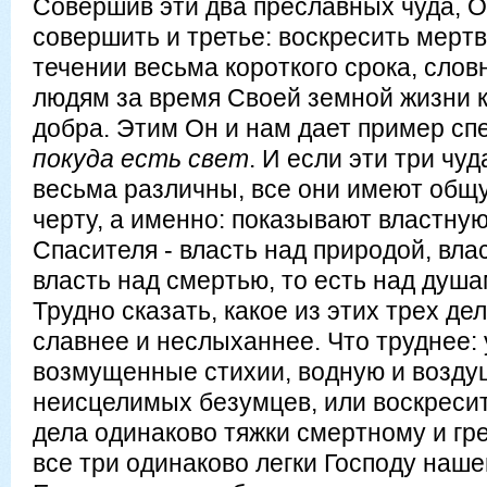
Совершив эти два преславных чуда, О
совершить и третье: воскресить мертву
течении весьма короткого срока, слов
людям за время Своей земной жизни 
добра. Этим Он и нам дает пример сп
покуда есть свет
. И если эти три чу
весьма различны, все они имеют общ
черту, а именно: показывают властну
Спасителя - власть над природой, вла
власть над смертью, то есть над душ
Трудно сказать, какое из этих трех де
славнее и неслыханнее. Что труднее:
возмущенные стихии, водную и возду
неисцелимых безумцев, или воскреси
дела одинаково тяжки смертному и гр
все три одинаково легки Господу наше