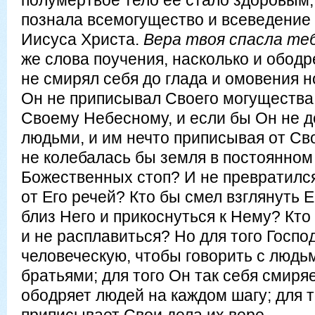
полумертвое тело ее стало здоровым; 
познала всемогущество и всеведение
Иисуса Христа.
Вера твоя спасла теб
же слова поучения, насколько и ободр
не смирял себя до глада и омовения н
Он не приписывал Своего могущества 
Своему Небесному, и если бы Он не д
людьми, и им нечто приписывая от Сво
не колебалась бы земля в постоянном
Божественных стоп? И не превратился
от Его речей? Кто бы смел взглянуть Е
близ Него и прикоснуться к Нему? Кто
и не расплавиться? Но для того Господ
человеческую, чтобы говорить с людьм
братьями; для того Он так себя смиряе
ободряет людей на каждом шагу; для то