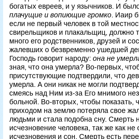
богатых евреев, и у язычников. И был
плачущие и вопиющие громко
. Иаир 
если не первый человек в той местнос
свирельщиков и плакальщиц, должно т
много его родственников, друзей и со
жалевших о безвременно ушедшей де
Господь говорит народу:
она не умерл
зная, что она умерла? Во-первых, что
присутствующие подтвердили, что де
умерла. А они никак не могли подтвер
смеясь над Ним из-за Его мнимого не
больной. Во-вторых, чтобы показать, ч
приходом на землю потеряла свое жал
людьми и стала подобна сну. Смерть 
исчезновение человека, так же как не 
исчезновения и сон. Смерть есть пере