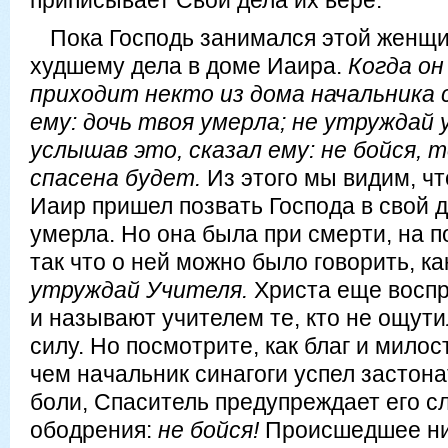
приписывает Свои дела их вере.
Пока Господь занимался этой женщи
худшему дела в доме Иаира.
Когда он
приходит некто из дома начальника 
ему: дочь твоя умерла; не утруждай 
услышав это, сказал ему: не бойся, т
спасена будет.
Из этого мы видим, что
Иаир пришел позвать Господа в свой 
умерла. Но она была при смерти, на 
так что о ней можно было говорить, ка
утруждай Учителя.
Христа еще воспр
и называют учителем те, кто не ощут
силу. Но посмотрите, как благ и мило
чем начальник синагоги успел застона
боли, Спаситель предупреждает его с
ободрения:
не бойся!
Происшедшее ник