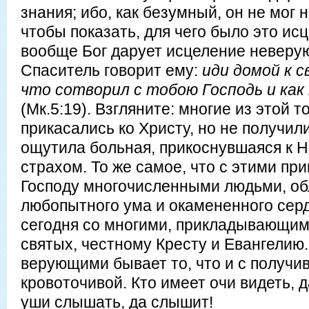
знания; ибо, как безумный, он не мог н
чтобы показать, для чего было это исц
вообще Бог дарует исцеление невер
Спаситель говорит ему:
иди домой к с
что сотворил с тобою Господь и как
(Мк.5:19). Взгляните: многие из этой 
прикасались ко Христу, но не получил
ощутила больная, прикоснувшаяся к Н
страхом. То же самое, что с этими пр
Господу многочисленными людьми, о
любопытного ума и окамененного серд
сегодня со многими, прикладывающим
святых, честному Кресту и Евангелию.
верующими бывает то, что и с получи
кровоточивой. Кто имеет очи видеть, д
уши слышать, да слышит!