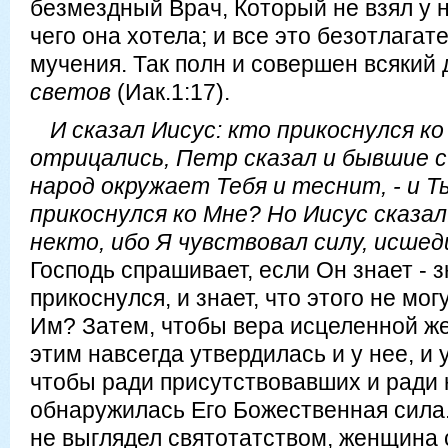
безмездный Врач, Который не взял у не
чего она хотела; и все это безотлагат
мучения. Так полн и совершен всякий
светов
(Иак.1:17).
И сказал Иисус: кто прикоснулся ко
отрицались, Петр сказал и бывшие с
народ окружает Тебя и теснит, - и Т
прикоснулся ко Мне? Но Иисус сказал
некто, ибо Я чувствовал силу, исшед
Господь спрашивает, если Он знает - з
прикоснулся, и знает, что этого не м
Им? Затем, чтобы вера исцеленной ж
этим навсегда утвердилась и у нее, и 
чтобы ради присутствовавших и ради 
обнаружилась Его Божественная сила.
не выглядел святотатством, женщина