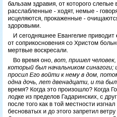
бальзам здравия, от которого слепые в
расслабленные - ходят, немые - говоря
исцеляются, прокаженные - очищаютс
здоровыми.
И сегодняшнее Евангелие приводит 
от соприкосновения со Христом боль
мертвые воскресали.
Во время оно,
вот, пришел человек,
который был начальником синагоги; и
просил Его войти к нему в дом, пото
одна дочь, лет двенадцати, и та бы
время? Когда это произошло? Когда Г
лодке из пределов Гадаринских, с друг
после того как в той местности изгнал
бесноватых и до этого запретил ветру