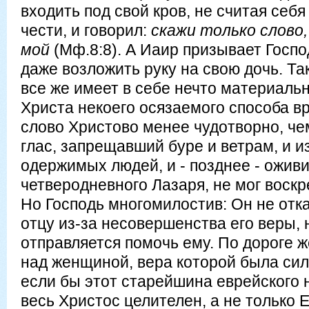
входить под свой кров, не считая себ
чести, и говорил:
скажи только слово,
мой
(Мф.8:8). А Иаир призывает Госпо
даже возложить руку на свою дочь. Та
все же имеет в себе нечто материальн
Христа некоего осязаемого способа вр
слово Христово менее чудотворно, чем
глас, запрещавший буре и ветрам, и и
одержимых людей, и - позднее - ожив
четверодневного Лазаря, не мог воскр
Но Господь многомилостив: Он не от
отцу из-за несовершенства его веры, 
отправляется помочь ему. По дороге 
над женщиной, вера которой была сил
если бы этот старейшина еврейского 
весь Христос целителен, а не только 