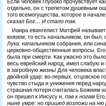
Если человек глубоко прочувствует ка
отдельно, он с трепетом душевным ощ
того всемогущества, которое в начал
сказал Бог… И стало так.
Иаира евангелист Матфей называе
князем, то есть начальником, он был,
Лука: начальником собрания, или сина
церковно-общественные вопросы. Его
была при смерти. Как ужасно это было д
весь еврейский народ, имел слабую и
в загробную жизнь! Для человека влас
двойной удар: во-первых, отцовское го
чувство стыда и унижения перед наро
страшная потеря считалась Божиим н
он пришел к Иисусу и,
пав к ногам
Его,
ныне умре: но пришед возложи на ню 