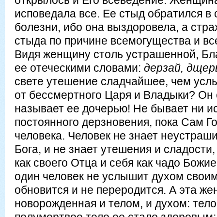
открылось и Его всеведение. Женщина
исповедала все. Ее стыд обратился в 
болезни, ибо она выздоровела, а стра
стыда по причине всемогущества и вс
Видя женщину столь устрашенной, Бл
ее отеческими словами:
дерзай, дщер
свете утешение сладчайшее, чем усл
от бессмертного Царя и Владыки? Он 
называет ее дочерью! Не бывает ни ис
постоянного дерзновения, пока Сам Г
человека. Человек не знает неустраши
Бога, и не знает утешения и сладости,
как своего Отца и себя как чадо Божие
один человек не услышит духом своим
обновится и не переродится. А эта ж
новорожденная и телом, и духом: тело