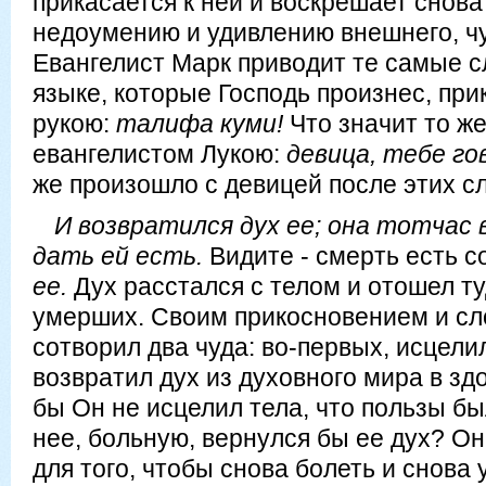
прикасается к ней и воскрешает снова 
недоумению и удивлению внешнего, чу
Евангелист Марк приводит те самые с
языке, которые Господь произнес, при
рукою:
талифа куми!
Что значит то же
евангелистом Лукою:
девица, тебе го
же произошло с девицей после этих с
И возвратился дух ее; она тотчас 
дать ей есть.
Видите - смерть есть с
ее.
Дух расстался с телом и отошел ту
умерших. Своим прикосновением и сл
сотворил два чуда: во-первых, исцелил
возвратил дух из духовного мира в зд
бы Он не исцелил тела, что пользы бы
нее, больную, вернулся бы ее дух? О
для того, чтобы снова болеть и снова 